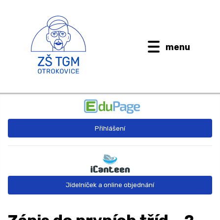
menu
BUDOUCÍ PRVŇÁČCI
Přihlášení
AKTUALITY
O ŠKOLE ↓
Kontaktní informace
Jídelníček a online objednání
Dokumenty