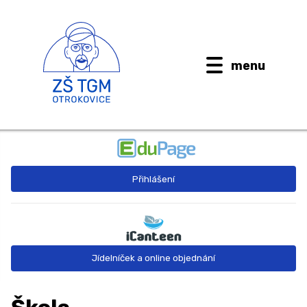
menu
BUDOUCÍ PRVŇÁČCI
Přihlášení
AKTUALITY
O ŠKOLE ↓
Kontaktní informace
Jídelníček a online objednání
Dokumenty