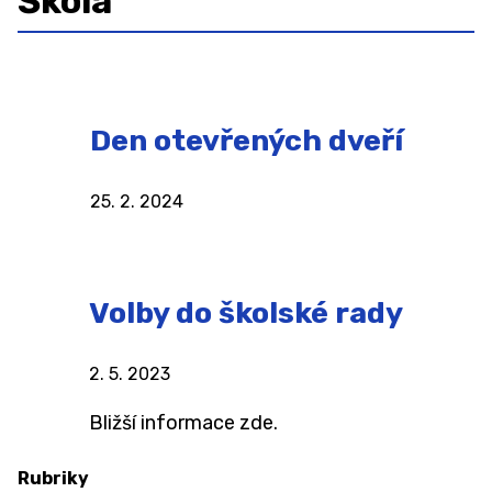
Škola
Organizace školního roku
Školská rada
Sběr papíru 2025/2026
Den otevřených dveří
Projekty
GDPR
25. 2. 2024
Povinně zveřejňované informace
Ochrana oznamovatelů (whistleblowing)
Volby do školské rady
Charakteristika školy
Testování ECDL
2. 5. 2023
ZAMĚSTNANCI
Bližší informace zde.
ŠKOLNÍ PORADENSKÉ PRACOVIŠTĚ ↓
Rubriky