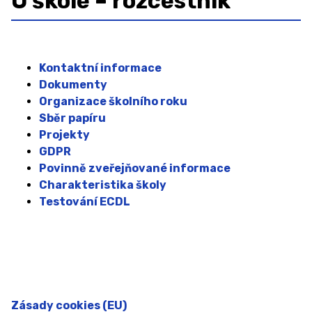
O škole – rozcestník
Organizace školního roku
Školská rada
Sběr papíru 2025/2026
Kontaktní informace
Dokumenty
Projekty
Organizace školního roku
GDPR
Sběr papíru
Projekty
Povinně zveřejňované informace
GDPR
Povinně zveřejňované informace
Ochrana oznamovatelů (whistleblowing)
Charakteristika školy
Charakteristika školy
Testování ECDL
Testování ECDL
ZAMĚSTNANCI
ŠKOLNÍ PORADENSKÉ PRACOVIŠTĚ ↓
Zásady cookies (EU)