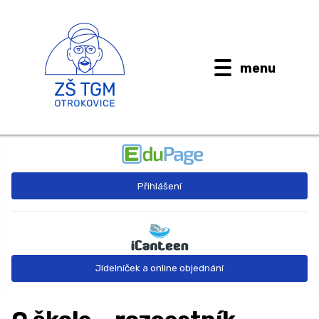
menu
BUDOUCÍ PRVŇÁČCI
Přihlášení
AKTUALITY
O ŠKOLE ↓
Kontaktní informace
Jídelníček a online objednání
Dokumenty