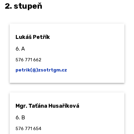
2. stupeň
Lukáš Petřík
6. A
576 771 662
petrik(@)zsotrtgm.cz
Mgr. Taťána Husaříková
6. B
576 771 654