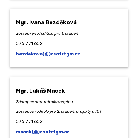
JÍDELNA
SVĚT VZDĚLÁNÍ
Mgr. Ivana Bezděková
Zástupkyně ředitele pro 1. stupeň
576 771 652
bezdekova(@)zsotrtgm.cz
Mgr. Lukáš Macek
Zástupce statutárního orgánu
Zástupce ředitele
pro 2. stupeň
,
projekty a ICT
576 771 652
macek(@)zsotrtgm.cz