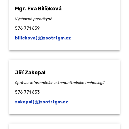
Mgr. Eva Bilíčková
Výchovná poradkyně
576 771 659
bilickova(@)zsotrtgm.cz
Jiří Zakopal
Správce informačních a komunikačních technologií
576 771 653
zakopal(@)zsotrtgm.cz