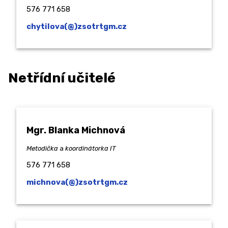
576 771 658
chytilova(@)zsotrtgm.cz
Netřídní učitelé
Mgr. Blanka Michnová
Metodička
a
koordinátorka IT
576 771 658
michnova(@)zsotrtgm.cz