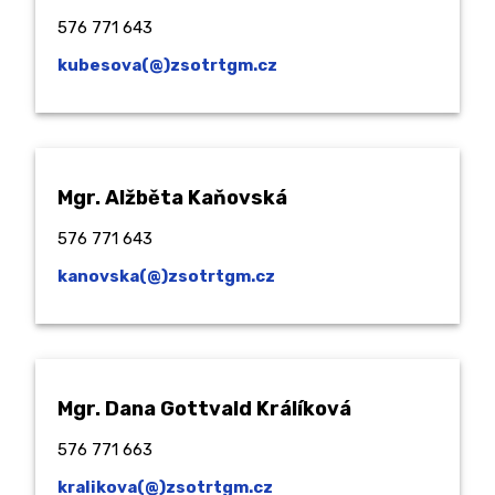
576 771 643
kubesova(@)zsotrtgm.cz
Mgr. Alžběta Kaňovská
576 771 643
kanovska(@)zsotrtgm.cz
Mgr. Dana Gottvald Králíková
576 771 663
kralikova(@)zsotrtgm.cz