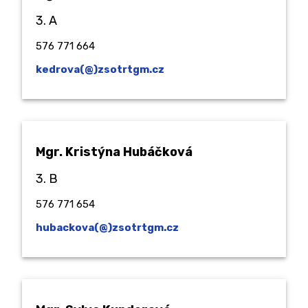
3. A
576 771 664
kedrova(@)zsotrtgm.cz
Mgr. Kristýna Hubáčková
3. B
576 771 654
hubackova(@)zsotrtgm.cz