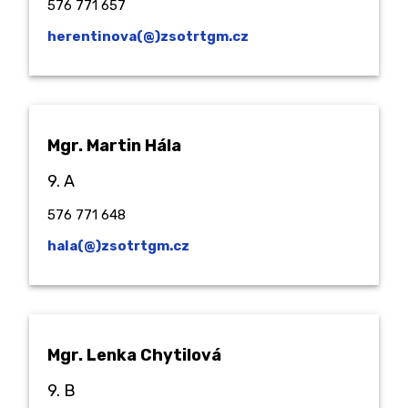
576 771 657
herentinova(@)zsotrtgm.cz
Mgr. Martin Hála
9. A
576 771 648
hala(@)zsotrtgm.cz
Mgr. Lenka Chytilová
9. B