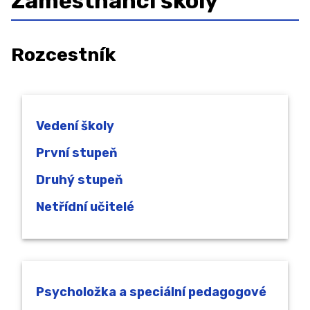
Zaměstnanci školy
Organizace školního roku
Školská rada
Rozcestník
Sběr papíru 2025/2026
Projekty
GDPR
Vedení školy
Povinně zveřejňované informace
První stupeň
Ochrana oznamovatelů (whistleblowing)
Druhý stupeň
Charakteristika školy
Netřídní učitelé
Testování ECDL
ZAMĚSTNANCI
ŠKOLNÍ PORADENSKÉ PRACOVIŠTĚ ↓
Psycholožka a speciální pedagogové