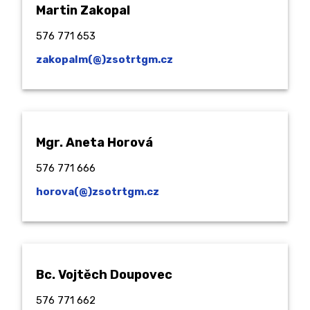
Martin Zakopal
576 771 653
zakopalm(@)zsotrtgm.cz
Mgr. Aneta Horová
576 771 666
horova(@)zsotrtgm.cz
Bc. Vojtěch Doupovec
576 771 662