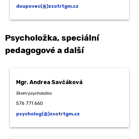
doupovec(@)zsotrtgm.cz
Psycholožka, speciální
pedagogové a další
Mgr. Andrea Savčáková
Školní psycholožka
576 771 660
psycholog(@)zsotrtgm.cz