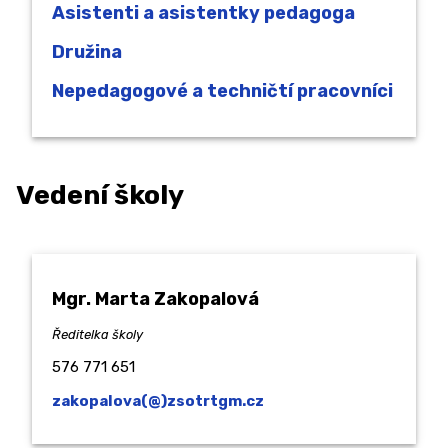
Asistenti a asistentky pedagoga
Kariérové poradenství
Družina
Sociální pedagog
Nepedagogové a techničtí pracovníci
Speciální pedagog
Školní koordinátor podpory nadání
Školní metodici prevence
Vedení školy
Školní psycholožka
Výchovná poradkyně
DRUŽINA A ŠKOLNÍ KLUB ↓
Mgr. Marta Zakopalová
Ředitelka
školy
Družina
576 771 651
Školní klub
zakopalova(@)zsotrtgm.cz
Zájmové kroužky a Zdravý pohyb do škol