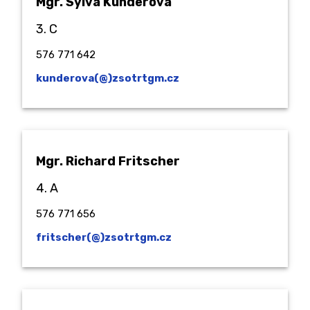
Mgr. Sylva Kunderová
3. C
576 771 642
kunderova(@)zsotrtgm.cz
Mgr. Richard Fritscher
4. A
576 771 656
fritscher(@)zsotrtgm.cz