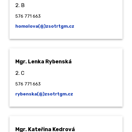
2. B
576 771 663
homolova(@)zsotrtgm.cz
Mgr. Lenka Rybenská
2. C
576 771 663
rybenska(@)zsotrtgm.cz
Mgr. Kateřina Kedrová