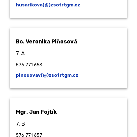
husarikova(@)zsotrtgm.cz
Bc.
Veronika Piňosová
7. A
576 771 653
pinosovav(@)zsotrtgm.cz
Mgr. Jan Fojtík
7. B
576 771 657