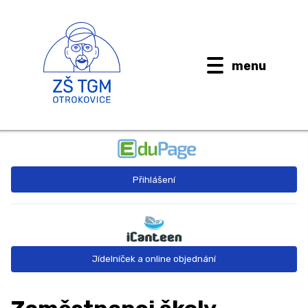
menu
BUDOUCÍ PRVŇÁČCI
Přihlášení
AKTUALITY
O ŠKOLE ↓
Kontaktní informace
Jídelníček a online objednání
Dokumenty