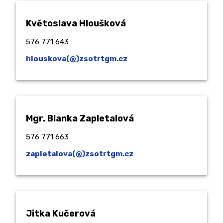
Květoslava Hloušková
576 771 643
hlouskova(@)zsotrtgm.cz
Mgr. Blanka Zapletalová
576 771 663
zapletalova(@)zsotrtgm.cz
Jitka Kučerová