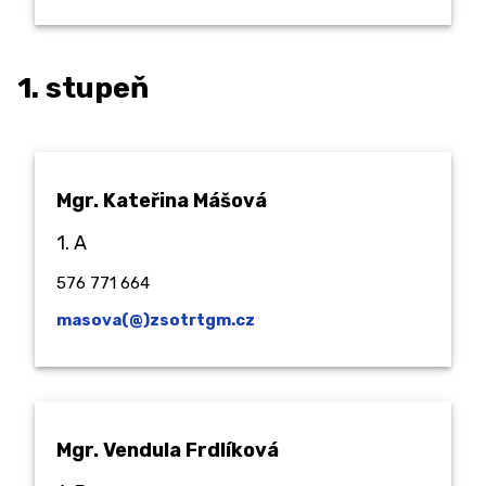
1. stupeň
Mgr. Kateřina Mášová
1. A
576 771 664
masova(@)zsotrtgm.cz
Mgr. Vendula Frdlíková