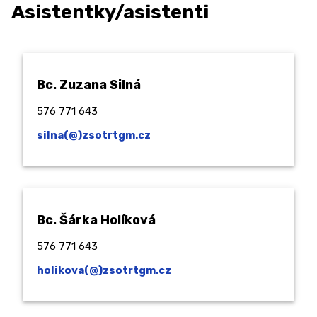
Asistentky/asistenti
Bc. Zuzana Silná
576 771 643
silna(@)zsotrtgm.cz
Bc. Šárka Holíková
576 771 643
holikova(@)zsotrtgm.cz