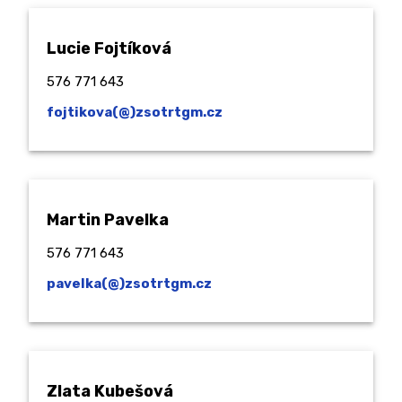
Lucie Fojtíková
576 771 643
fojtikova(@)zsotrtgm.cz
Martin Pavelka
576 771 643
pavelka(@)zsotrtgm.cz
Zlata Kubešová