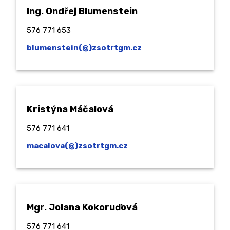
Ing. Ondřej Blumenstein
576 771 653
blumenstein(@)zsotrtgm.cz
Kristýna Máčalová
576 771 641
macalova(@)zsotrtgm.cz
Mgr. Jolana Kokoruďová
576 771 641