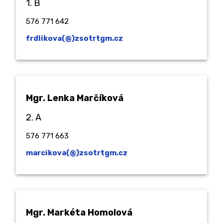
1. B
576 771 642
frdlikova(@)zsotrtgm.cz
Mgr. Lenka Marčíková
2. A
576 771 663
marcikova(@)zsotrtgm.cz
Mgr. Markéta Homolová