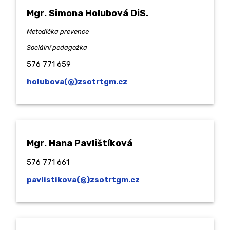
Mgr. Simona Holubová DiS.
Metodička prevence
Sociální pedagožka
576 771 659
holubova(@)zsotrtgm.cz
Mgr. Hana Pavlištíková
576 771 661
pavlistikova(@)zsotrtgm.cz