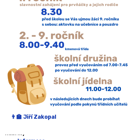
Kariérové poradenství
Sociální pedagog
Speciální pedagog
Školní koordinátor podpory nadání
Školní metodici prevence
Školní psycholožka
Výchovná poradkyně
DRUŽINA A ŠKOLNÍ KLUB ↓
Družina
Jiří Zakopal
Školní klub
Zájmové kroužky a Zdravý pohyb do škol
Rubriky