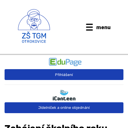
menu
BUDOUCÍ PRVŇÁČCI
Přihlášení
AKTUALITY
O ŠKOLE ↓
Kontaktní informace
Jídelníček a online objednání
Dokumenty