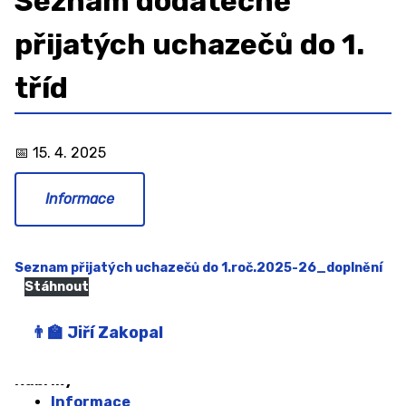
Seznam dodatečně
Organizace školního roku
přijatých uchazečů do 1.
Školská rada
Sběr papíru 2025/2026
tříd
Projekty
GDPR
15. 4. 2025
Povinně zveřejňované informace
Informace
Ochrana oznamovatelů (whistleblowing)
Charakteristika školy
Seznam přijatých uchazečů do 1.roč.2025-26_doplnění
Stáhnout
Testování ECDL
ZAMĚSTNANCI
Jiří Zakopal
ŠKOLNÍ PORADENSKÉ PRACOVIŠTĚ ↓
Rubriky
Informace