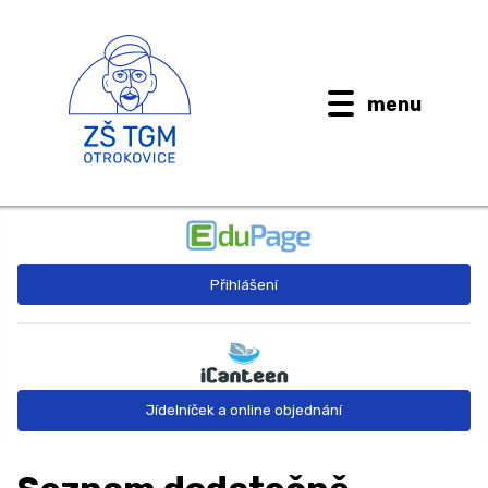
menu
BUDOUCÍ PRVŇÁČCI
Přihlášení
AKTUALITY
O ŠKOLE ↓
Kontaktní informace
Jídelníček a online objednání
Dokumenty