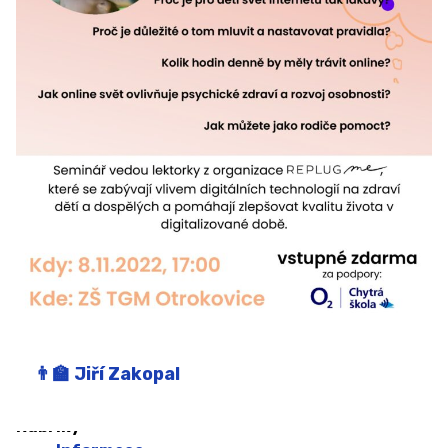
Kariérové poradenství
Sociální pedagog
Speciální pedagog
Školní koordinátor podpory nadání
Školní metodici prevence
Školní psycholožka
Výchovná poradkyně
DRUŽINA A ŠKOLNÍ KLUB ↓
Družina
Jiří Zakopal
Školní klub
Zájmové kroužky a Zdravý pohyb do škol
Rubriky