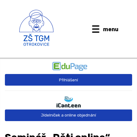
menu
BUDOUCÍ PRVŇÁČCI
Přihlášení
AKTUALITY
O ŠKOLE ↓
Kontaktní informace
Jídelníček a online objednání
Dokumenty