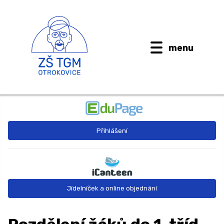
menu
BUDOUCÍ PRVŇÁČCI
Přihlášení
AKTUALITY
O ŠKOLE ↓
Kontaktní informace
Jídelníček a online objednání
Dokumenty