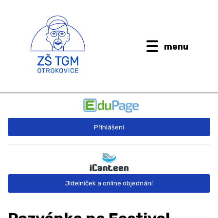
menu
BUDOUCÍ PRVŇÁČCI
Přihlášení
AKTUALITY
O ŠKOLE ↓
Kontaktní informace
Jídelníček a online objednání
Dokumenty