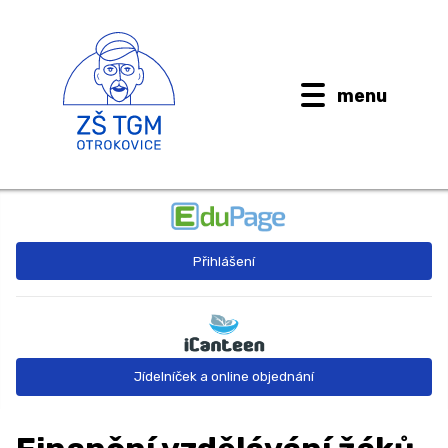
menu
BUDOUCÍ PRVŇÁČCI
Přihlášení
AKTUALITY
O ŠKOLE ↓
Kontaktní informace
Jídelníček a online objednání
Dokumenty