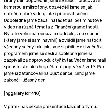
Druhý den dopoledne jsme se naučili pracovat s
kamerou a mikrofony, dozvěděli jsme se jak
natočit dobré video, jak si připravit scénu.
Odpoledne jsme začali natáčet asi pětiminutové
video na různá témata z Finanční gramotnosti.
Bylo to velmi náročné, ale dodrželi jsme scénář
(který jsme si sami navrhli) a zvládli jsme natočit
všechny scény tak, jak jsme si přáli. Mezi večeří a
programem jsme se sešli a společně jsme si
zazpívali za doprovodu čtyř kytar. Večer jsme hráli
spoustu stolních her, některé poprvé v životě. Pak
jsme si zatancovali na Just dance, čímž jsme
zakončili úžasný den.
[nggallery id=418]
V pátek nás čekala prezentace každého týmu.