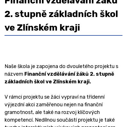
Finanční vzdělávání žáků
Organizace školního roku
2. stupně základních škol
Školská rada
Sběr papíru 2025/2026
ve Zlínském kraji
Projekty
GDPR
Povinně zveřejňované informace
Naše škola je zapojena do dvouletého projektu s
Ochrana oznamovatelů (whistleblowing)
názvem
Finanční vzdělávání žáků 2. stupně
Charakteristika školy
základních škol ve Zlínském kraji.
Testování ECDL
V rámci projektu se žáci vypraví na třídenní
ZAMĚSTNANCI
výjezdní akci zaměřenou nejen na finanční
gramotnost, ale také na rozvoj klíčových
ŠKOLNÍ PORADENSKÉ PRACOVIŠTĚ ↓
kompetencí. Nedílnou součástí projektu je také