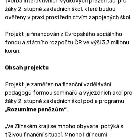
tvorba interaktivních výukových prezentací pro
Kariérové poradenství
žáky 2. stupně základních škol, které budou
ověřeny v praxi prostřednictvím zapojených škol.
Sociální pedagog
Speciální pedagog
Projekt je financován z Evropského sociálního
Školní koordinátor podpory nadání
fondu a státního rozpočtu ČR ve výši 3,7 milionu
korun.
Školní metodici prevence
Školní psycholožka
Obsah projektu
Výchovná poradkyně
Projekt je zaměřen na finanční vzdělávání
DRUŽINA A ŠKOLNÍ KLUB ↓
pedagogů formou seminářů a výjezdních akcí pro
žáky 2. stupně základních škol podle programu
Družina
„
Rozumíme
penězům“
.
Školní klub
„Ve Zlínském kraji se mnoho obyvatel potýká s
Zájmové kroužky a Zdravý pohyb do škol
tíživou finanční situací. Mnoho lidí neumí