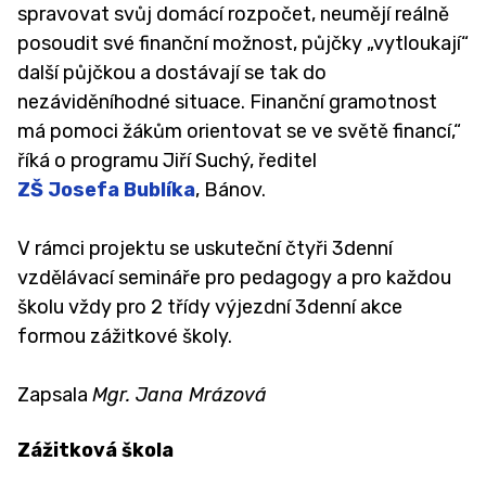
spravovat svůj domácí rozpočet, neumějí reálně
JÍDELNA
posoudit své finanční možnost, půjčky „vytloukají“
další půjčkou a dostávají se tak do
SVĚT VZDĚLÁNÍ
nezáviděníhodné situace. Finanční gramotnost
má pomoci žákům orientovat se ve světě financí,“
říká o programu Jiří Suchý, ředitel
ZŠ Josefa Bublíka
, Bánov.
V rámci projektu se uskuteční čtyři 3denní
vzdělávací semináře pro pedagogy a pro každou
školu vždy pro 2 třídy výjezdní 3denní akce
formou zážitkové školy.
Zapsala
Mgr. Jana Mrázová
Zážitková škola