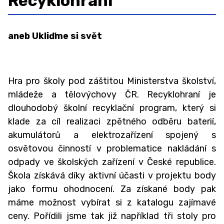
Recyklohraní
Organizace školního roku
Školská rada
aneb Ukliďme si svět
Sběr papíru 2025/2026
Projekty
Hra pro školy pod záštitou Ministerstva školství,
GDPR
mládeže a tělovýchovy ČR. Recyklohraní je
Povinně zveřejňované informace
dlouhodobý školní recyklační program, který si
klade za cíl realizaci zpětného odběru baterií,
Ochrana oznamovatelů (whistleblowing)
akumulátorů a elektrozařízení spojený s
Charakteristika školy
osvětovou činností v problematice nakládání s
Testování ECDL
odpady ve školských zařízení v České republice.
Škola získává díky aktivní účasti v projektu body
ZAMĚSTNANCI
jako formu ohodnocení. Za získané body pak
máme možnost vybírat si z katalogu zajímavé
ŠKOLNÍ PORADENSKÉ PRACOVIŠTĚ ↓
ceny. Pořídili jsme tak již například tři stoly pro