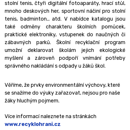
stolní tenis, čtyři digitální fotoaparáty, hrací stůl,
Kariérové poradenství
mnoho deskových her, sportovní náčiní pro stolní
Sociální pedagog
tenis, badminton… atd. V nabídce katalogu jsou
také odměny charakteru školních pomůcek,
Speciální pedagog
praktické elektroniky, vstupenek do naučných či
Školní koordinátor podpory nadání
zábavných parků. Školní recyklační program
umožní deklarovat školám jejich ekologické
Školní metodici prevence
myšlení a zároveň podpoří vnímání potřeby
Školní psycholožka
správného nakládání s odpady u žáků škol.
Výchovná poradkyně
Věříme, že prvky environmentální výchovy, které
DRUŽINA A ŠKOLNÍ KLUB ↓
se snažíme do výuky zařazovat, nejsou pro naše
Družina
žáky hluchým pojmem.
Školní klub
Více informací naleznete na stránkách
Zájmové kroužky a Zdravý pohyb do škol
www.recyklohrani.cz