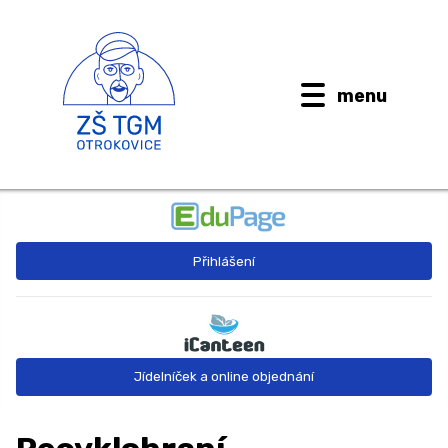
menu
BUDOUCÍ PRVŇÁČCI
Přihlášení
AKTUALITY
O ŠKOLE ↓
Kontaktní informace
Jídelníček a online objednání
Dokumenty