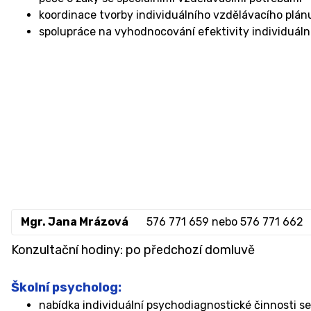
koordinace tvorby individuálního vzdělávacího plánu
spolupráce na vyhodnocování efektivity individuál
Mgr. Jana Mrázová
576 771 659 nebo 576 771 662
Konzultační hodiny: po předchozí domluvě
Školní psycholog:
nabídka individuální psychodiagnostické činnosti se