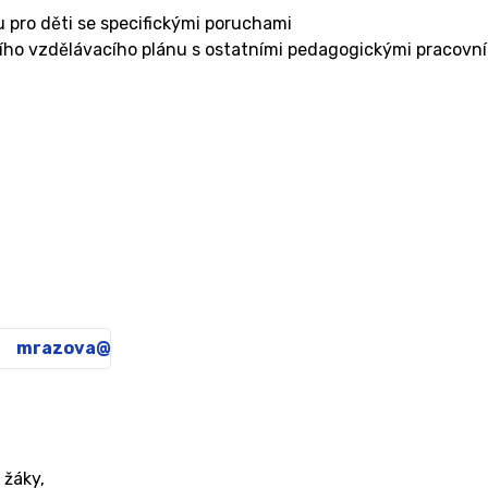
 pro děti se specifickými poruchami
ního vzdělávacího plánu s ostatními pedagogickými pracovn
mrazova@zsotrtgm.cz
 žáky,