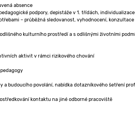
luvená absence
dagogické podpory, depistáže v 1. třídách, individualizac
 potřebami – průběžná sledovanost, vyhodnocení, konzultace
odlišného kulturního prostředí a s odlišnými životními pod
tivních aktivit v rámci rizikového chování
s pedagogy
oly a budoucího povolání, nabídka dotazníkového šetření pro
ostředkování kontaktu na jiné odborné pracoviště