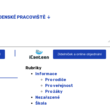
DENSKÉ PRACOVIŠTĚ ↓
nství
g
í
Jídelníček a online objednání
or podpory nadání
Rubriky
prevence
Informace
Pro rodiče
ka
Pro veřejnost
Pro žáky
yně
Nezařazené
Škola