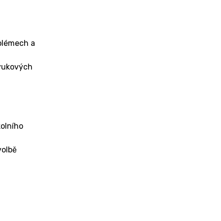
blémech a
výukových
kolního
volbě