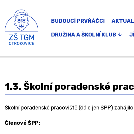
BUDOUCÍ PRVŇÁČCI
AKTUAL
DRUŽINA A ŠKOLNÍ KLUB ↓
J
Družina
Školní klub
Zájmové kroužky a Zdravý pohyb do ško
1.3. Školní poradenské pra
Školní poradenské pracoviště (dále jen ŠPP) zahájilo 
Členové ŠPP: