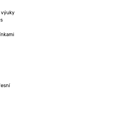
e výuky
 s
mínkami
fesní