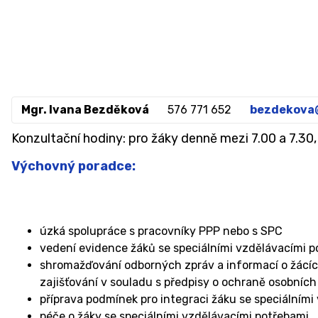
Mgr. Ivana Bezděková
576 771 652
bezdekova
Konzultační hodiny: pro žáky denně mezi 7.00 a 7.30,
Výchovný poradce:
úzká spolupráce s pracovníky PPP nebo s SPC
vedení evidence žáků se speciálními vzdělávacími 
shromažďování odborných zpráv a informací o žácích
zajišťování v souladu s předpisy o ochraně osobních
příprava podmínek pro integraci žáku se speciálními
péče o žáky se speciálními vzdělávacími potřebami