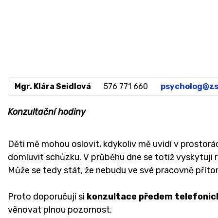
Mgr. Klára Seidlová
576 771 660
psycholog@zs
Konzultační hodiny
Děti mě mohou oslovit, kdykoliv mě uvidí v prostor
domluvit schůzku. V průběhu dne se totiž vyskytuji 
Může se tedy stát, že nebudu ve své pracovně přít
Proto doporučuji si
konzultace předem telefonic
věnovat plnou pozornost.