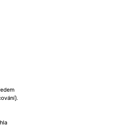
předem
čování).
hla