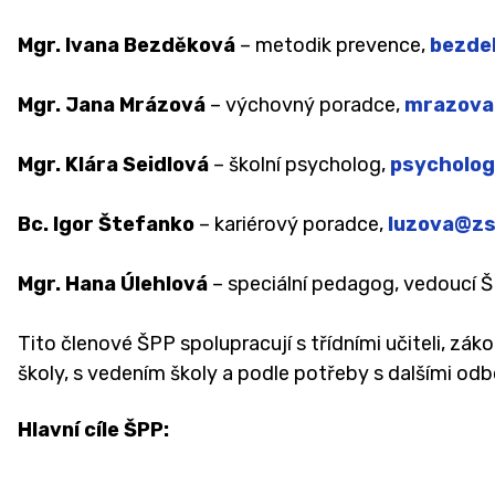
Mgr. Ivana Bezděková
– metodik prevence,
bezde
Mgr. Jana Mrázová
– výchovný poradce,
mrazova
Mgr. Klára Seidlová
– školní psycholog,
psycholo
Bc. Igor Štefanko
– kariérový poradce,
luzova@zs
Mgr. Hana Úlehlová
– speciální pedagog, vedoucí 
Tito členové ŠPP spolupracují s třídními učiteli, z
školy, s vedením školy a podle potřeby s dalšími od
Hlavní cíle ŠPP: