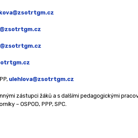
Ochrana oznamovatelů (whistleblowing)
kova@zsotrtgm.cz
Charakteristika školy
@zsotrtgm.cz
Testování ECDL
g@zsotrtgm.cz
otrtgm.cz
ŠPP,
ulehlova@zsotrtgm.cz
ákonnými zástupci žáků a s dalšími pedagogickými praco
borníky – OSPOD, PPP, SPC.