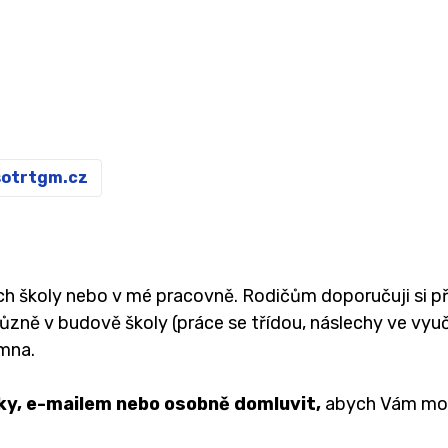
otrtgm.cz
ách školy nebo v mé pracovně. Rodičům doporučuji si 
různě v budově školy (práce se třídou, náslechy ve vyu
omna.
ky, e-mailem nebo osobně domluvit,
abych Vám mo