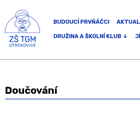
BUDOUCÍ PRVŇÁČCI
AKTUAL
DRUŽINA A ŠKOLNÍ KLUB ↓
J
Družina
Školní klub
Zájmové kroužky a Zdravý pohyb do ško
Doučování