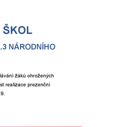
Ochrana oznamovatelů (whistleblowing)
Charakteristika školy
Testování ECDL