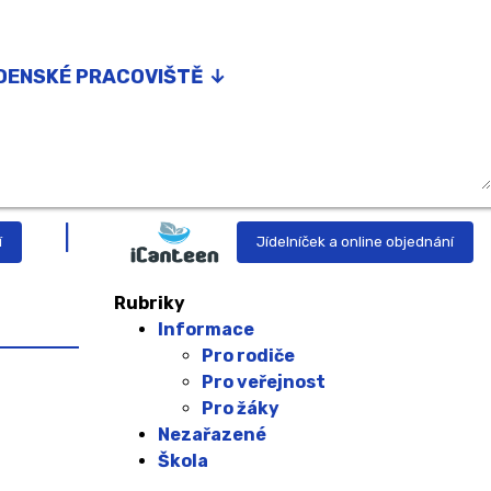
DENSKÉ PRACOVIŠTĚ ↓
nství
g
í
Jídelníček a online objednání
or podpory nadání
Rubriky
prevence
Informace
Pro rodiče
ka
Pro veřejnost
Pro žáky
yně
Nezařazené
Škola