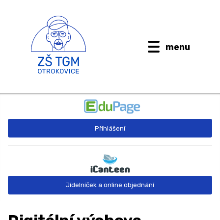
menu
BUDOUCÍ PRVŇÁČCI
Přihlášení
AKTUALITY
O ŠKOLE ↓
Kontaktní informace
Jídelníček a online objednání
Dokumenty