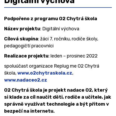
Digitální výchova
Organizace školního roku
Školská rada
Podpořeno z programu O2 Chytrá škola
Sběr papíru 2025/2026
Název projektu
: Digitální výchova
Projekty
Cílová skupina
: žáci 7. ročníku, rodiče školy,
GDPR
pedagogičtí pracovníci
Povinně zveřejňované informace
Realizace projektu
: leden – prosinec 2022
Ochrana oznamovatelů (whistleblowing)
spoluúčast organizace Replug me O2 Chytrá
škola,
www.o2chytraskola.cz
,
Charakteristika školy
www.nadaceo2.cz
Testování ECDL
O2 Chytrá škola je projekt nadace O2, který
ZAMĚSTNANCI
si klade za cíl naučit děti, rodiče a učitele, jak
správně využívat technologie a být přitom v
ŠKOLNÍ PORADENSKÉ PRACOVIŠTĚ ↓
bezpečí na internetu.