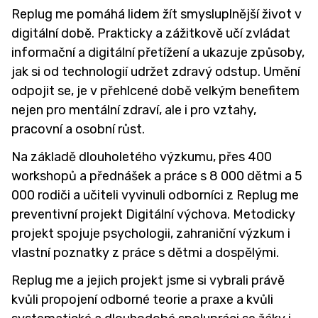
Kariérové poradenství
Replug me pomáhá lidem žít smysluplnější život v
digitální době. Prakticky a zážitkově učí zvládat
Sociální pedagog
informační a digitální přetížení a ukazuje způsoby,
Speciální pedagog
jak si od technologií udržet zdravý odstup. Umění
odpojit se, je v přehlcené době velkým benefitem
Školní koordinátor podpory nadání
nejen pro mentální zdraví, ale i pro vztahy,
Školní metodici prevence
pracovní a osobní růst.
Školní psycholožka
Na základě dlouholetého výzkumu, přes 400
workshopů a přednášek a práce s 8 000 dětmi a 5
Výchovná poradkyně
000 rodiči a učiteli vyvinuli odborníci z Replug me
DRUŽINA A ŠKOLNÍ KLUB ↓
preventivní projekt Digitální výchova. Metodicky
projekt spojuje psychologii, zahraniční výzkum i
Družina
vlastní poznatky z práce s dětmi a dospělými.
Školní klub
Replug me a jejich projekt jsme si vybrali právě
kvůli propojení odborné teorie a praxe a kvůli
Zájmové kroužky a Zdravý pohyb do škol