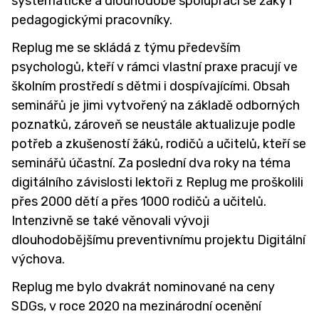
systematické a dlouhodobé spolupráci se žáky i
JÍDELNA
pedagogickými pracovníky.
Replug me se skládá z týmu především
SVĚT VZDĚLÁNÍ
psychologů, kteří v rámci vlastní praxe pracují ve
školním prostředí s dětmi i dospívajícími. Obsah
seminářů je jimi vytvořený na základě odborných
poznatků, zároveň se neustále aktualizuje podle
potřeb a zkušeností žáků, rodičů a učitelů, kteří se
seminářů účastní. Za poslední dva roky na téma
digitálního závislosti lektoři z Replug me proškolili
přes 2000 dětí a přes 1000 rodičů a učitelů.
Intenzivně se také věnovali vývoji
dlouhodobějšímu preventivnímu projektu Digitální
výchova.
Replug me bylo dvakrát nominované na ceny
SDGs, v roce 2020 na mezinárodní ocenění