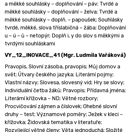
a měkké souhlásky – doplňování – páv; Tvrdé a
měkké souhlásky – doplňování – želva; Tvrdé a
měkké souhlásky – doplň. – papoušek; Souhlásky
tvrdé, měkké, slova tříslabičná – žába; Doplňování
u – ú – ů – netopýr; Doplň i, y do slov s měkkými a
tvrdými souhláskami
VY_12_INOVACE_41 (Mgr. Ludmila Vařáková)
Pravopis, Slovní zásoba, pravopis; Můj domov a
svět; Útvary českého jazyka; Literární pojmy;
Vlastní názvy; Slovesa, slovesný vid; Hry se slovy;
Individuální četba žáků; Pravopis; Přídavná jména;
Literární křížovka – ND; Větné rozbory;
Procvičování zájmen a číslovek; Ohebné slovní
druhy – test; Významové poměry; Ježek v kleci –
křížovka; Židovská tematika v literatuře;
Rozvíjející větné členy; Věta jednoduchá; Složité