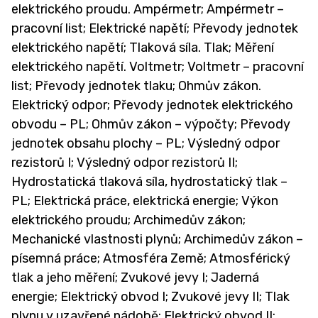
elektrického proudu. Ampérmetr; Ampérmetr –
pracovní list; Elektrické napětí; Převody jednotek
elektrického napětí; Tlaková síla. Tlak; Měření
elektrického napětí. Voltmetr; Voltmetr – pracovní
list; Převody jednotek tlaku; Ohmův zákon.
Elektrický odpor; Převody jednotek elektrického
obvodu – PL; Ohmův zákon – výpočty; Převody
jednotek obsahu plochy – PL; Výsledný odpor
rezistorů I; Výsledný odpor rezistorů II;
Hydrostatická tlaková síla, hydrostatický tlak –
PL; Elektrická práce, elektrická energie; Výkon
elektrického proudu; Archimedův zákon;
Mechanické vlastnosti plynů; Archimedův zákon –
písemná práce; Atmosféra Země; Atmosférický
tlak a jeho měření; Zvukové jevy I; Jaderná
energie; Elektrický obvod I; Zvukové jevy II; Tlak
plynu v uzavřené nádobě; Elektrický obvod II;