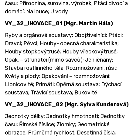
času; Přírodnina, surovina, výrobek; Ptáci divocí a
domácí; Na louce; U vody
VY_32_INOVACE_81
(Mgr. Martin Hála)
Ryby a orgánové soustavy; Obojživelníci; Ptáci;
Dravci; Pěvci; Houby- obecná charakteristika;
Houby stopkovýtrusé; Houby vřeckovýtrusé;
Opak. – strunatci (mimo savců); Jehličnany;
Stavba rostlinného těla; Rozmnožování, růst;
Květy a plody; Opakování – rozmnožování;
Lipnicovité; Primáti; Opěrná soustava; Dýchací
soustava; Trávicí soustava; Bukovité
VY_32_INOVACE_82
(Mgr. Sylva Kunderová)
Jednotky délky; Jednotky hmotnosti; Jednotky
času; Římské číslice; Zlomky; Geometrické
obrazce; Průměrná rychlost; Desetinná čísla;