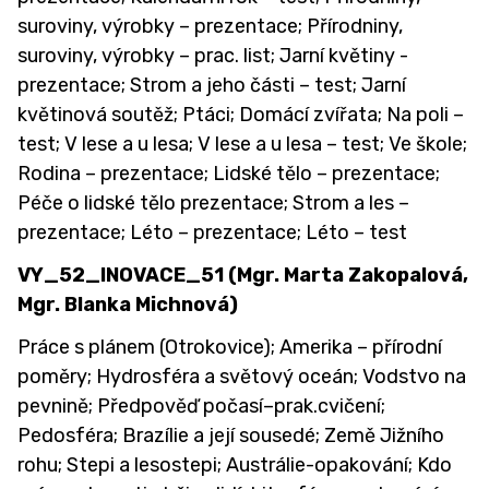
suroviny, výrobky – prezentace; Přírodniny,
suroviny, výrobky – prac. list; Jarní květiny -
prezentace; Strom a jeho části – test; Jarní
květinová soutěž; Ptáci; Domácí zvířata; Na poli –
test; V lese a u lesa; V lese a u lesa – test; Ve škole;
Rodina – prezentace; Lidské tělo – prezentace;
Péče o lidské tělo prezentace; Strom a les –
prezentace; Léto – prezentace; Léto – test
VY_52_INOVACE_51
(Mgr. Marta Zakopalová,
Mgr. Blanka Michnová)
Práce s plánem (Otrokovice); Amerika – přírodní
poměry; Hydrosféra a světový oceán; Vodstvo na
pevnině; Předpověď počasí–prak.cvičení;
Pedosféra; Brazílie a její sousedé; Země Jižního
rohu; Stepi a lesostepi; Austrálie-opakování; Kdo