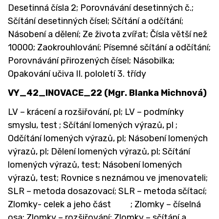
Desetinná čísla 2; Porovnávání desetinných č.;
Sčítání desetinných čísel; Sčítání a odčítání;
Násobení a dělení; Ze života zvířat; Čísla větší než
10000; Zaokrouhlování; Písemné sčítání a odčítání;
Porovnávání přirozených čísel; Násobilka;
Opakování učiva II. pololetí 3. třídy
VY_42_INOVACE_22 (Mgr. Blanka Michnová)
LV – krácení a rozšiřování, pl; LV – podmínky
smyslu, test ; Sčítání lomených výrazů, pl ;
Odčítání lomených výrazů, pl; Násobení lomených
výrazů, pl; Dělení lomených výrazů, pl; Sčítání
lomených výrazů, test; Násobení lomených
výrazů, test; Rovnice s neznámou ve jmenovateli;
SLR – metoda dosazovací; SLR – metoda sčítací;
Zlomky- celek a jeho část ; Zlomky – číselná
osa; Zlomky – rozšiřování; Zlomky – sčítání a