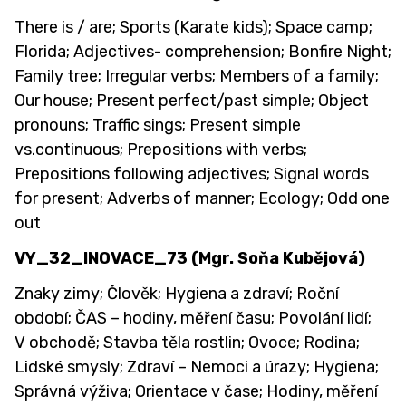
There is / are; Sports (Karate kids); Space camp;
Florida; Adjectives- comprehension; Bonfire Night;
Family tree; Irregular verbs; Members of a family;
Our house; Present perfect/past simple; Object
pronouns; Traffic sings; Present simple
vs.continuous; Prepositions with verbs;
Prepositions following adjectives; Signal words
for present; Adverbs of manner; Ecology; Odd one
out
VY_32_INOVACE_73
(Mgr. Soňa Kubějová)
Znaky zimy; Člověk; Hygiena a zdraví; Roční
období; ČAS – hodiny, měření času; Povolání lidí;
V obchodě; Stavba těla rostlin; Ovoce; Rodina;
Lidské smysly; Zdraví – Nemoci a úrazy; Hygiena;
Správná výživa; Orientace v čase; Hodiny, měření