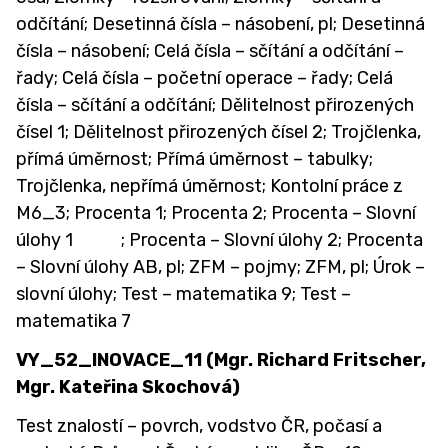
odčítání; Desetinná čísla – násobení, pl; Desetinná
čísla – násobení; Celá čísla – sčítání a odčítání –
řady; Celá čísla – početní operace – řady; Celá
čísla – sčítání a odčítání; Dělitelnost přirozených
čísel 1; Dělitelnost přirozených čísel 2; Trojčlenka,
přímá úměrnost; Přímá úměrnost – tabulky;
Trojčlenka, nepřímá úměrnost; Kontolní práce z
M6_3; Procenta 1; Procenta 2; Procenta – Slovní
úlohy 1 ; Procenta – Slovní úlohy 2; Procenta
– Slovní úlohy AB, pl; ZFM – pojmy; ZFM, pl; Úrok –
slovní úlohy; Test – matematika 9; Test –
matematika 7
VY_52_INOVACE_11
(Mgr. Richard Fritscher,
Mgr. Kateřina Skochová)
Test znalostí – povrch, vodstvo ČR, počasí a