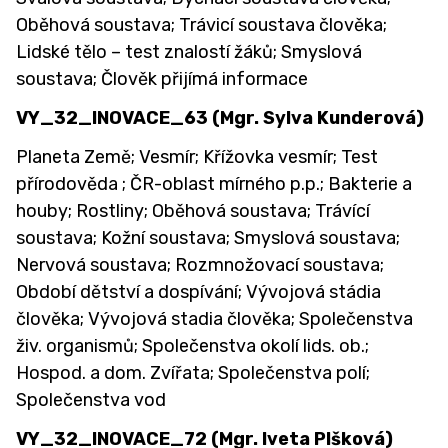
Oběhová soustava; Trávicí soustava člověka;
Lidské tělo – test znalostí žáků; Smyslová
soustava; Člověk přijímá informace
VY_32_INOVACE_63 (Mgr. Sylva Kunderová)
Planeta Země; Vesmír; Křížovka vesmír; Test
přírodověda ; ČR-oblast mírného p.p.; Bakterie a
houby; Rostliny; Oběhová soustava; Trávící
soustava; Kožní soustava; Smyslová soustava;
Nervová soustava; Rozmnožovací soustava;
Období dětství a dospívání; Vývojová stádia
člověka; Vývojová stadia člověka; Společenstva
živ. organismů; Společenstva okolí lids. ob.;
Hospod. a dom. Zvířata; Společenstva polí;
Společenstva vod
VY_32_INOVACE_72
(Mgr. Iveta Plšková)