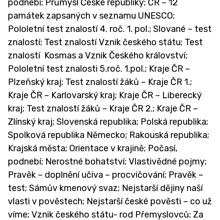
podnebí; Průmysl České republiky; ČR – 12
památek zapsaných v seznamu UNESCO;
Pololetní test znalostí 4. roč. 1. pol.; Slované – test
znalostí; Test znalostí Vznik českého státu; Test
znalostí Kosmas a Vznik Českého království;
Pololetní test znalosti 5.roč. 1.pol.; Kraje ČR –
Plzeňský kraj; Test znalostí žáků – Kraje ČR 1.;
Kraje ČR – Karlovarský kraj; Kraje ČR – Liberecký
kraj; Test znalostí žáků – Kraje ČR 2.; Kraje ČR –
Zlínský kraj; Slovenská republika; Polská republika;
Spolková republika Německo; Rakouská republika;
Krajská města; Orientace v krajině; Počasí,
podnebí; Nerostné bohatství; Vlastivědné pojmy;
Pravěk – doplnění učiva – procvičování; Pravěk –
test; Sámův kmenový svaz; Nejstarší dějiny naší
vlasti v pověstech; Nejstarší české pověsti – co už
víme; Vznik českého státu- rod Přemyslovců; Za