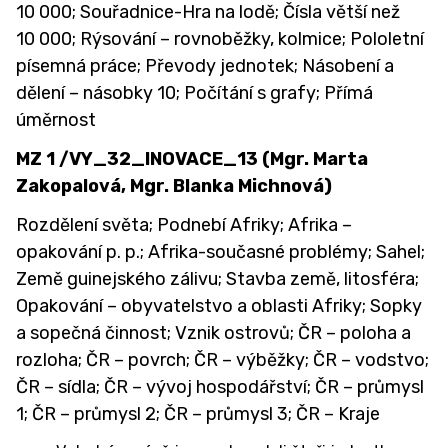
10 000; Souřadnice-Hra na lodě; Čísla větší než
10 000; Rýsování – rovnoběžky, kolmice; Pololetní
písemná práce; Převody jednotek; Násobení a
dělení – násobky 10; Počítání s grafy; Přímá
úměrnost
MZ 1 /VY_32_INOVACE_13 (Mgr. Marta
Zakopalová, Mgr. Blanka Michnová)
Rozdělení světa; Podnebí Afriky; Afrika –
opakování p. p.; Afrika-současné problémy; Sahel;
Země guinejského zálivu; Stavba země, litosféra;
Opakování – obyvatelstvo a oblasti Afriky; Sopky
a sopečná činnost; Vznik ostrovů; ČR – poloha a
rozloha; ČR – povrch; ČR – výběžky; ČR – vodstvo;
ČR – sídla; ČR – vývoj hospodářství; ČR – průmysl
1; ČR – průmysl 2; ČR – průmysl 3; ČR – Kraje