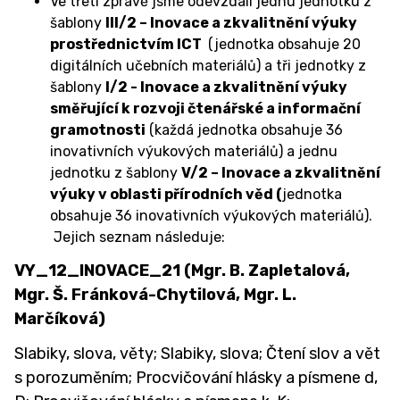
Ve třetí zprávě jsme odevzdali jednu jednotku z
šablony
III/2 – Inovace a zkvalitnění výuky
prostřednictvím ICT
(jednotka obsahuje 20
digitálních učebních materiálů) a tři jednotky z
šablony
I/2 - Inovace a zkvalitnění výuky
směřující k rozvoji čtenářské a informační
gramotnosti
(každá jednotka obsahuje 36
inovativních výukových materiálů) a jednu
jednotku z šablony
V/2 – Inovace a zkvalitnění
výuky v oblasti přírodních věd (
jednotka
obsahuje 36 inovativních výukových materiálů).
Jejich seznam následuje:
VY_12_INOVACE_21 (Mgr. B. Zapletalová,
Mgr. Š. Fránková-Chytilová, Mgr. L.
Marčíková)
Slabiky, slova, věty; Slabiky, slova; Čtení slov a vět
s porozuměním; Procvičování hlásky a písmene d,