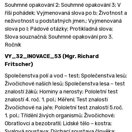
Souhrnné opakování 2; Souhrnné opakování 3; V
říši pohádek; Vyjmenovaná slova po b; Životnost a
neživotnost u podstatných jmen.; Vyjmenovaná
slova po l; Pádové otázky; Protikladná slova;
Slova souznačná; Souhrnné opakování pro 3.
Ročník
VY_32_INOVACE_53
(Mgr. Richard
Fritscher)
Společenstva polí a vod – test; Společenstva lesů;
Živočichové našich lesů; Společenstva lesa – test
znalostí žáků; Horniny a nerosty; Pololetní test
znalostí 4. roč. 1. pol.; Měření; Test znalosti
Živočichové na jaře; Pololetní test znalostí 5.roč.
1. pol.; Třídění živých organismů; Živočichové;
Obratlovci a bezobratlí; Lidské tělo – kostra;
Svalová soustava; Dýchací soustava člověka;