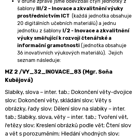
V druhé zprávě jsme odevzdali čtyři jednotky z
šablony
III/2 – Inovace a zkvalitnění výuky
prostřednictvím ICT
(každá jednotka obsahuje
20 digitálních učebních materiálů) a jednu
jednotku z šablony
I/2 - Inovace a zkvalitnění
výuky směřující k rozvoji čtenářské a
informační gramotnosti
(jednotka obsahuje
36 inovativních výukových materiálů). Jejich
seznam následuje:
MZ 2 /VY_32_INOVACE_83 (Mgr. Soňa
Kubějová)
Slabiky, slova – inter. tab.; Dokončení věty-dvojice
slov; Dokončení věty, skládání slov; Věty s
obrázky, řady slov; Dělení slov na slabiky – inter.
tab.; Slabiky, slova, věty – inter. tab.; Tvoření vět,
řetězy slov; Kreslení obrázků podle vět; Čtení slov
a vět s porozuměním; Hledání vhodných slov;