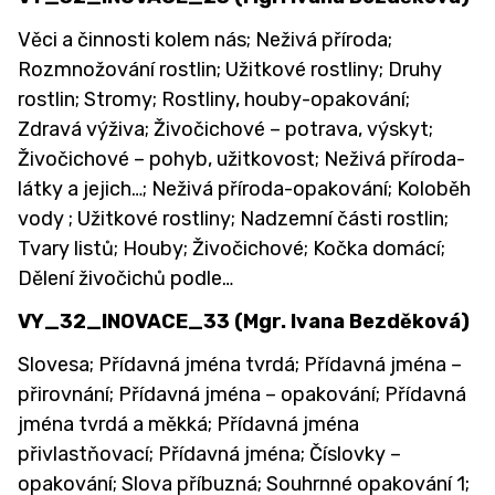
Věci a činnosti kolem nás; Neživá příroda;
Rozmnožování rostlin; Užitkové rostliny; Druhy
rostlin; Stromy; Rostliny, houby-opakování;
Zdravá výživa; Živočichové – potrava, výskyt;
Živočichové – pohyb, užitkovost; Neživá příroda-
látky a jejich…; Neživá příroda-opakování; Koloběh
vody ; Užitkové rostliny; Nadzemní části rostlin;
Tvary listů; Houby; Živočichové; Kočka domácí;
Dělení živočichů podle…
VY_32_INOVACE_33
(Mgr. Ivana Bezděková)
Slovesa; Přídavná jména tvrdá; Přídavná jména –
přirovnání; Přídavná jména – opakování; Přídavná
jména tvrdá a měkká; Přídavná jména
přivlastňovací; Přídavná jména; Číslovky –
opakování; Slova příbuzná; Souhrnné opakování 1;