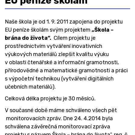
EU peníze školám
Organizace školního roku
Školská rada
Naše škola je od 1. 9. 2011 zapojena do projektu
Sběr papíru 2025/2026
EU peníze školám svým projektem
„Škola –
brána do života“.
Cílem projektu je
Projekty
prostřednictvím vytváření inovativních
GDPR
výukových materiálů zlepšit kvalitu výuku
Povinně zveřejňované informace
v oblasti čtenářské a informační gramotnosti,
přírodovědné a matematické gramotnosti a práci
Ochrana oznamovatelů (whistleblowing)
s výpočetní technikou (vytváření digitálních
Charakteristika školy
učebních materiálů).
Testování ECDL
Celková délka projektu je 30 měsíců.
ZAMĚSTNANCI
V současné době máme schváleno všech pět
monitorovacích zpráv. Dne 24. 4.2014 byla
ŠKOLNÍ PORADENSKÉ PRACOVIŠTĚ ↓
schválena závěrečná monitorovací zpráva
projektu s názvem Škola – brána do života“, reg. č.