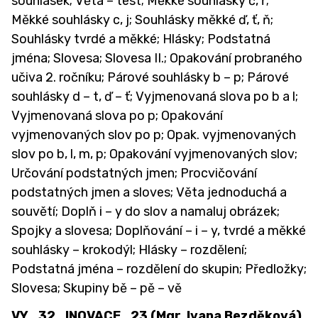
souhlásek; Věta – test; Měkké souhlásky č, ř;
Měkké souhlásky c, j; Souhlásky měkké ď, ť, ň;
Souhlásky tvrdé a měkké; Hlásky; Podstatná
jména; Slovesa; Slovesa II.; Opakování probraného
učiva 2. ročníku; Párové souhlásky b – p; Párové
souhlásky d – t, ď – ť; Vyjmenovaná slova po b a l;
Vyjmenovaná slova po p; Opakování
vyjmenovaných slov po p; Opak. vyjmenovaných
slov po b, l, m, p; Opakování vyjmenovaných slov;
Určování podstatných jmen; Procvičování
podstatných jmen a sloves; Věta jednoduchá a
souvětí; Doplň i – y do slov a namaluj obrázek;
Spojky a slovesa; Doplňování – i – y, tvrdé a měkké
souhlásky – krokodýl; Hlásky – rozdělení;
Podstatná jména – rozdělení do skupin; Předložky;
Slovesa; Skupiny bě – pě – vě
VY_32_INOVACE_23 (Mgr. Ivana Bezděková)