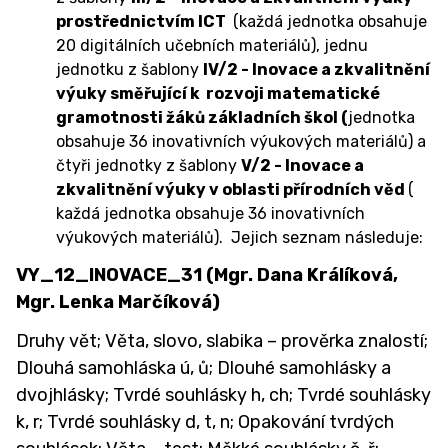
prostřednictvím ICT
(každá jednotka obsahuje
20 digitálních učebních materiálů), jednu
jednotku z šablony
IV/2 - Inovace a zkvalitnění
výuky směřující k rozvoji matematické
gramotnosti žáků základních škol (
jednotka
obsahuje 36 inovativních výukových materiálů) a
čtyři jednotky z šablony
V/2 - Inovace a
zkvalitnění výuky v oblasti přírodních věd
(
každá jednotka obsahuje 36 inovativních
výukových materiálů). Jejich seznam následuje:
VY_12_INOVACE_31 (Mgr. Dana Králíková,
Mgr. Lenka Marčíková)
Druhy vět; Věta, slovo, slabika – prověrka znalostí;
Dlouhá samohláska ú, ů; Dlouhé samohlásky a
dvojhlásky; Tvrdé souhlásky h, ch; Tvrdé souhlásky
k, r; Tvrdé souhlásky d, t, n; Opakování tvrdých