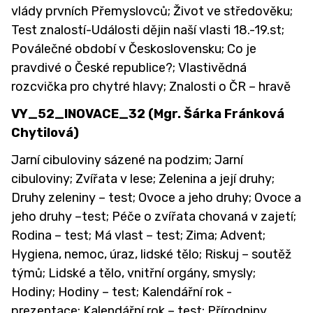
vlády prvních Přemyslovců; Život ve středověku;
Test znalostí-Události dějin naší vlasti 18.-19.st;
Poválečné období v Československu; Co je
pravdivé o České republice?; Vlastivědná
rozcvička pro chytré hlavy; Znalosti o ČR – hravě
VY_52_INOVACE_32
(Mgr. Šárka Fránková
Chytilová)
Jarní cibuloviny sázené na podzim; Jarní
cibuloviny; Zvířata v lese; Zelenina a její druhy;
Druhy zeleniny – test; Ovoce a jeho druhy; Ovoce a
jeho druhy –test; Péče o zvířata chovaná v zajetí;
Rodina – test; Má vlast – test; Zima; Advent;
Hygiena, nemoc, úraz, lidské tělo; Riskuj – soutěž
týmů; Lidské a tělo, vnitřní orgány, smysly;
Hodiny; Hodiny – test; Kalendářní rok -
prezentace; Kalendářní rok – test; Přírodniny,