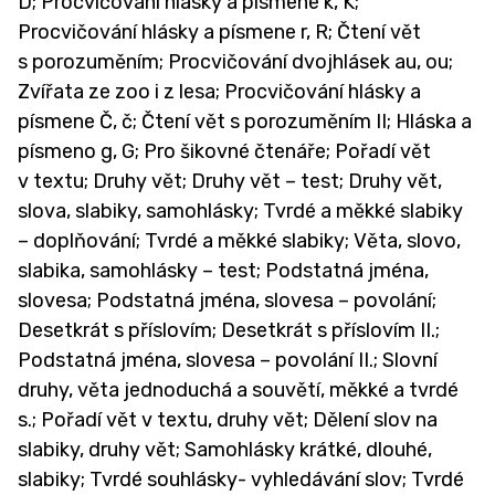
D; Procvičování hlásky a písmene k, K;
Procvičování hlásky a písmene r, R; Čtení vět
s porozuměním; Procvičování dvojhlásek au, ou;
Zvířata ze zoo i z lesa; Procvičování hlásky a
písmene Č, č; Čtení vět s porozuměním II; Hláska a
písmeno g, G; Pro šikovné čtenáře; Pořadí vět
v textu; Druhy vět; Druhy vět – test; Druhy vět,
slova, slabiky, samohlásky; Tvrdé a měkké slabiky
– doplňování; Tvrdé a měkké slabiky; Věta, slovo,
slabika, samohlásky – test; Podstatná jména,
slovesa; Podstatná jména, slovesa – povolání;
Desetkrát s příslovím; Desetkrát s příslovím II.;
Podstatná jména, slovesa – povolání II.; Slovní
druhy, věta jednoduchá a souvětí, měkké a tvrdé
s.; Pořadí vět v textu, druhy vět; Dělení slov na
slabiky, druhy vět; Samohlásky krátké, dlouhé,
slabiky; Tvrdé souhlásky- vyhledávání slov; Tvrdé