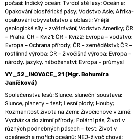
počasí; Indický oceán; Tvrdolisté lesy; Oceánie;
Opakování biosférické pásy; Vodstvo Asie; Afrika-
opakování obyvatelstvo a oblasti; Vnější
geologické síly – zvětrávání; Vodstvo Ameriky; ČR
– Praha; ČR – Kvíz1; ČR – Kvíz2; Evropa – vodstvo;
Evropa – Ochrana přírody; ČR – zemědělství; ČR –
rostlinná výroba; ČR – živočišná výroba; Evropa –
národy, jazyky, náboženství; Evropa – průmysl
VY_52_INOVACE_21 (Mgr. Bohumíra
Janíčková)
Společenstva lesů; Slunce, sluneční soustava;
Slunce, planety – test; Lesní plody; Houby;
Rozmanitost života na Zemi; Živočichové v zimě;
Vycházka do zimní přírody; Polární pás; Život v
různých podnebných pásech – test; Život v
oceánech a mořích oceánů; NEJ-živočichové;