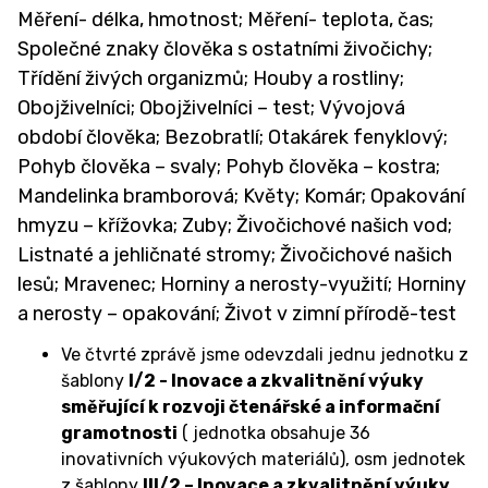
Měření- délka, hmotnost; Měření- teplota, čas;
Společné znaky člověka s ostatními živočichy;
Třídění živých organizmů; Houby a rostliny;
Obojživelníci; Obojživelníci – test; Vývojová
období člověka; Bezobratlí; Otakárek fenyklový;
Pohyb člověka – svaly; Pohyb člověka – kostra;
Mandelinka bramborová; Květy; Komár; Opakování
hmyzu – křížovka; Zuby; Živočichové našich vod;
Listnaté a jehličnaté stromy; Živočichové našich
lesů; Mravenec; Horniny a nerosty-využití; Horniny
a nerosty – opakování; Život v zimní přírodě-test
Ve čtvrté zprávě jsme odevzdali jednu jednotku z
šablony
I/2 - Inovace a zkvalitnění výuky
směřující k rozvoji čtenářské a informační
gramotnosti
( jednotka obsahuje 36
inovativních výukových materiálů), osm jednotek
z šablony
III/2 – Inovace a zkvalitnění výuky