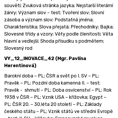
souvětí; Zvuková stránka jazyka; Nejstarší literární
žánry; Význam slov – test; Tvoření slov; Slovní
zásoba a význam slov; Podstatná jména;
Charakteristika; Slova přejatá; Přechodníky; Bajka;
Slovesné třídy a vzory; Věty podle členitosti; Věta
hlavní a vedlejší; Shoda přísudku s podmětem;
Slovesný rod
VY_12_INOVACE_42 (Mgr. Pavlína
Herentinová)
Barokní doba – PL; ČSR a svět po I. SV – PL;
Pravěk – PL; Pozdní doba kamenná II. – test;
Pravěk - shrnutí – PL; Doba osvícenství – PL; Rok
1938 v ČSR – PL; Vznik USA – křížovka; Egypt –
PL; ČSR 20. – 30.léta 20 století – PL; Základy
českého státu – PL; Vznik států ve střední Evropě