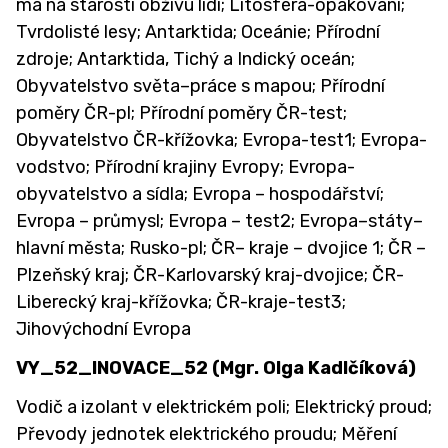
má na starosti obživu lidí; Litosféra-opakování;
Tvrdolisté lesy; Antarktida; Oceánie; Přírodní
zdroje; Antarktida, Tichý a Indický oceán;
Obyvatelstvo světa–práce s mapou; Přírodní
poměry ČR-pl; Přírodní poměry ČR-test;
Obyvatelstvo ČR-křížovka; Evropa-test1; Evropa-
vodstvo; Přírodní krajiny Evropy; Evropa-
obyvatelstvo a sídla; Evropa – hospodářství;
Evropa – průmysl; Evropa – test2; Evropa–státy–
hlavní města; Rusko-pl; ČR– kraje – dvojice 1; ČR –
Plzeňský kraj; ČR-Karlovarský kraj-dvojice; ČR-
Liberecký kraj-křížovka; ČR-kraje-test3;
Jihovýchodní Evropa
VY_52_INOVACE_52
(Mgr. Olga Kadlčíková)
Vodič a izolant v elektrickém poli; Elektrický proud;
Převody jednotek elektrického proudu; Měření