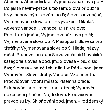
Abeceda; Abecední král; Vyjmenovaná slova po B;
Co ještě nevím-práce s textem; Slova příbuzná
k vyjmenovaným slovům po B; Slova souznačná;
Vyjmenovaná slova po L – vyvození; Mikuláš;
Advent; Vánoce I.; Vánoce II.; Tři králové;
Podstatná jména; Vyjmenovaná slova po M;
Vyjmenovaná slova po P; Masopust; Slovesa pro
třeťáky; Vyjmenovaná slova po S; Hledej názvy
měst; Pracovní postup; Slova vetřelci; Mluvnické
kategorie sloves a pod. jm.; Slovesa – os., číslo,
čas; Slovesa – neurčitek, infinitiv; Pád – pod. jmen;
Vyprávění; Slovní druhy; Vánoce; Vzor město;
Procvičování vzoru město; Písemná práce;
Skloňování pod. jmen – rod střední; Vyprávění –
dokončení příběhu; Najdi slova; Procvičování
pravopisu i/y; Skloňování pod. jmen. – rod ženský