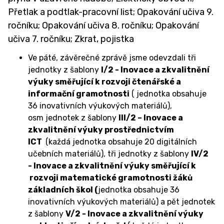
Přetlak a podtlak-pracovní list; Opakování učiva 9.
ročníku; Opakování učiva 8. ročníku; Opakování
učiva 7. ročníku; Zkrat, pojistka
Ve páté, závěrečné zprávě jsme odevzdali tři
jednotky z šablony
I/2 - Inovace a zkvalitnění
výuky směřující k rozvoji čtenářské a
informační gramotnosti
( jednotka obsahuje
36 inovativních výukových materiálů),
osm jednotek z šablony
III/2 – Inovace a
zkvalitnění výuky prostřednictvím
ICT
(každá jednotka obsahuje 20 digitálních
učebních materiálů), tři jednotky z šablony
IV/2
- Inovace a zkvalitnění výuky směřující k
rozvoji matematické gramotnosti žáků
základních škol (
jednotka obsahuje 36
inovativních výukových materiálů) a pět jednotek
z šablony
V/2 - Inovace a zkvalitnění výuky