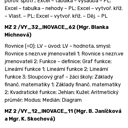
porov. spotř.; Excel – tabulka – výsadba – PL;
Excel – tabulka – nehody – PL; Excel – vytvoř. kříž.
– Vlast. – PL; Excel – vytvoř. kříž. – Děj. – PL
MZ 2 /VY_32_INOVACE_62 (Mgr. Blanka
Michnová)
Rovnice (=O); LV – úvod; LV – hodnota, smysl;
Rovnice s nezn.ve jmenovateli 1; Rovnice s nezn.ve
jmenovateli 2; Funkce – definice; Graf funkce;
Lineární funkce 1; Lineární funkce 2; Lineární
funkce 3; Sloupcový graf – žáci školy; Základy
finanč. matematiky 1; Základy finanč. matematiky
2; Kvadratické funkce; Jehlan; Kužel; Aritmetický
průměr; Modus; Medián; Diagram
MZ 2 /VY_12_INOVACE_11 (Mgr. B. Janíčková
a Mgr. K. Skochová)