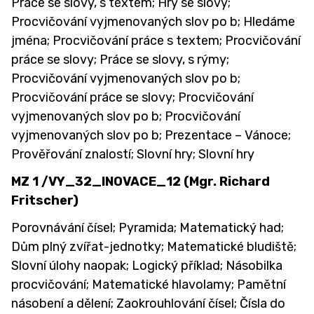
Práce se slovy, s textem; Hry se slovy;
JÍDELNA
Procvičování vyjmenovaných slov po b; Hledáme
jména; Procvičování práce s textem; Procvičování
SVĚT VZDĚLÁNÍ
práce se slovy; Práce se slovy, s rýmy;
Procvičování vyjmenovaných slov po b;
Procvičování práce se slovy; Procvičování
vyjmenovaných slov po b; Procvičování
vyjmenovaných slov po b; Prezentace – Vánoce;
Prověřování znalostí; Slovní hry; Slovní hry
MZ 1 /VY_32_INOVACE_12 (Mgr. Richard
Fritscher)
Porovnávání čísel; Pyramida; Matematický had;
Dům plný zvířat-jednotky; Matematické bludiště;
Slovní úlohy naopak; Logický příklad; Násobilka
procvičování; Matematické hlavolamy; Pamětní
násobení a dělení; Zaokrouhlování čísel; Čísla do