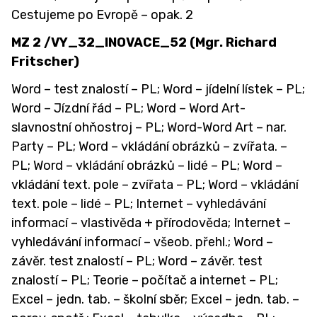
Cestujeme po Evropě – opak. 2
MZ 2 /VY_32_INOVACE_52 (Mgr. Richard
Fritscher)
Word – test znalostí – PL; Word – jídelní lístek – PL;
Word – Jízdní řád – PL; Word – Word Art-
slavnostní ohňostroj – PL; Word-Word Art – nar.
Party – PL; Word – vkládání obrázků – zvířata. –
PL; Word – vkládání obrázků – lidé – PL; Word –
vkládání text. pole – zvířata – PL; Word – vkládání
text. pole – lidé – PL; Internet – vyhledávání
informací – vlastivěda + přírodověda; Internet –
vyhledávání informací – všeob. přehl.; Word –
závěr. test znalostí – PL; Word – závěr. test
znalostí – PL; Teorie – počítač a internet – PL;
Excel – jedn. tab. – školní sběr; Excel – jedn. tab. –