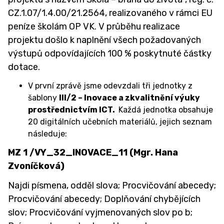
Kariérové poradenství
CZ.1.07/1.4.00/21.2564, realizovaného v rámci EU
peníze školám OP VK. V průběhu realizace
Sociální pedagog
projektu došlo k naplnění všech požadovaných
Speciální pedagog
výstupů odpovídajících 100 % poskytnuté částky
dotace.
Školní koordinátor podpory nadání
V první zprávě jsme odevzdali tři jednotky z
Školní metodici prevence
šablony
III/2 – Inovace a zkvalitnění výuky
Školní psycholožka
prostřednictvím ICT.
Každá jednotka obsahuje
20 digitálních učebních materiálů, jejich seznam
Výchovná poradkyně
následuje:
DRUŽINA A ŠKOLNÍ KLUB ↓
MZ 1 /VY_32_INOVACE_11 (Mgr. Hana
Zvoníčková)
Družina
Najdi písmena, odděl slova; Procvičování abecedy;
Školní klub
Procvičování abecedy; Doplňování chybějících
Zájmové kroužky a Zdravý pohyb do škol
slov; Procvičování vyjmenovaných slov po b;