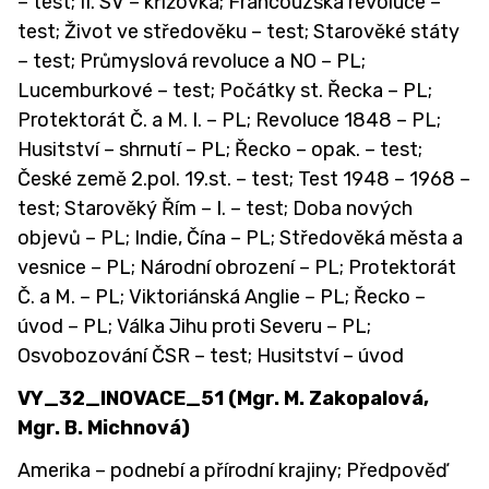
– test; II. SV – křížovka; Francouzská revoluce –
test; Život ve středověku – test; Starověké státy
– test; Průmyslová revoluce a NO – PL;
Lucemburkové – test; Počátky st. Řecka – PL;
Protektorát Č. a M. I. – PL; Revoluce 1848 – PL;
Husitství – shrnutí – PL; Řecko – opak. – test;
České země 2.pol. 19.st. – test; Test 1948 – 1968 –
test; Starověký Řím – I. – test; Doba nových
objevů – PL; Indie, Čína – PL; Středověká města a
vesnice – PL; Národní obrození – PL; Protektorát
Č. a M. – PL; Viktoriánská Anglie – PL; Řecko –
úvod – PL; Válka Jihu proti Severu – PL;
Osvobozování ČSR – test; Husitství – úvod
VY_32_INOVACE_51 (Mgr. M. Zakopalová,
Mgr. B. Michnová)
Amerika – podnebí a přírodní krajiny; Předpověď