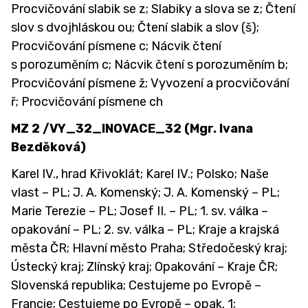
Procvičování slabik se z; Slabiky a slova se z; Čtení
slov s dvojhláskou ou; Čtení slabik a slov (š);
Procvičování písmene c; Nácvik čtení
s porozuměním c; Nácvik čtení s porozuměním b;
Procvičování písmene ž; Vyvození a procvičování
ř; Procvičování písmene ch
MZ 2 /VY_32_INOVACE_32 (Mgr. Ivana
Bezděková)
Karel IV., hrad Křivoklát; Karel IV.; Polsko; Naše
vlast – PL; J. A. Komenský; J. A. Komenský – PL;
Marie Terezie – PL; Josef II. – PL; 1. sv. válka –
opakování – PL; 2. sv. válka – PL; Kraje a krajská
města ČR; Hlavní město Praha; Středočeský kraj;
Ústecký kraj; Zlínský kraj; Opakování – Kraje ČR;
Slovenská republika; Cestujeme po Evropě –
Francie; Cestujeme po Evropě – opak. 1;