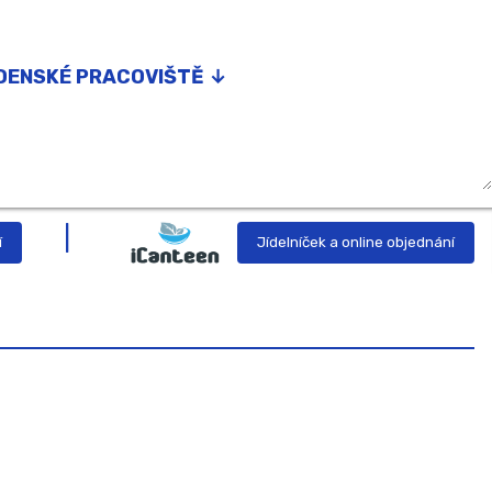
DENSKÉ PRACOVIŠTĚ ↓
nství
g
í
Jídelníček a online objednání
or podpory nadání
prevence
ka
yně