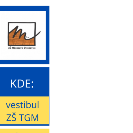
Ochrana oznamovatelů (whistleblowing)
Charakteristika školy
Testování ECDL