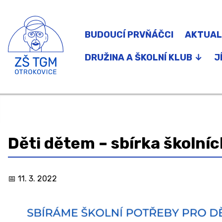
BUDOUCÍ PRVŇÁČCI
AKTUAL
DRUŽINA A ŠKOLNÍ KLUB ↓
J
Družina
Školní klub
Zájmové kroužky a Zdravý pohyb do ško
Děti dětem – sbírka školníc
11. 3. 2022