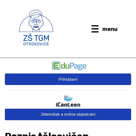
menu
BUDOUCÍ PRVŇÁČCI
Přihlášení
AKTUALITY
O ŠKOLE ↓
Kontaktní informace
Jídelníček a online objednání
Dokumenty