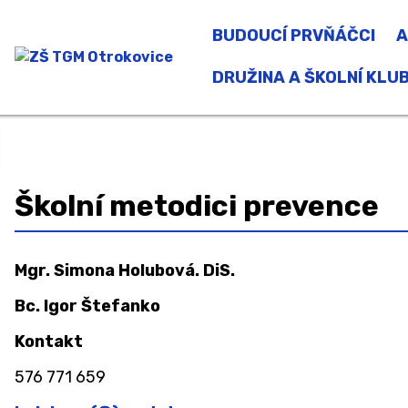
BUDOUCÍ PRVŇÁČCI
A
DRUŽINA A ŠKOLNÍ KLU
Družina
Školní klub
Školní metodici prevence
Zájmové kroužky a Zdravý pohy
Mgr. Simona Holubová. DiS.
Bc. Igor Štefanko
Kontakt
576 771 659