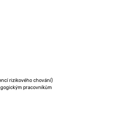
encí rizikového chování)
dagogickým pracovníkům