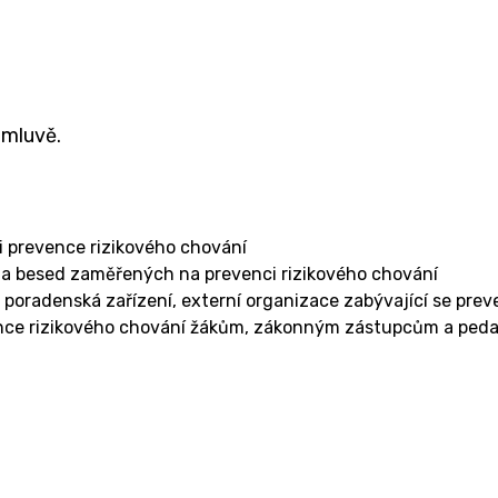
Charakteristika školy
Testování ECDL
omluvě.
i prevence rizikového chování
ů a besed zaměřených na prevenci rizikového chování
a poradenská zařízení, externí organizace zabývající se prev
vence rizikového chování žákům, zákonným zástupcům a pe