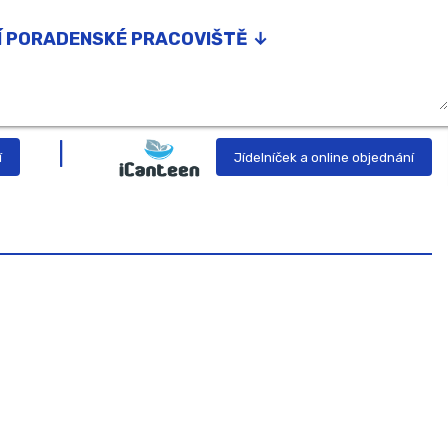
Í PORADENSKÉ PRACOVIŠTĚ ↓
é poradenství
 pedagog
í
Jídelníček a online objednání
í pedagog
oordinátor podpory nadání
etodici prevence
sycholožka
á poradkyně